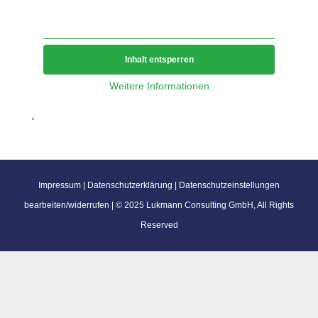
zuzugreifen, klicken Sie auf den Button unten. Bitte
beachten Sie, dass dabei Daten an Drittanbieter
weitergegeben werden.
Inhalt entsperren
Weitere Informationen
'
'
Impressum
|
Datenschutzerklärung
|
Datenschutzeinstellungen
bearbeiten/widerrufen
| © 2025 Lukmann Consulting GmbH, All Rights
Reserved