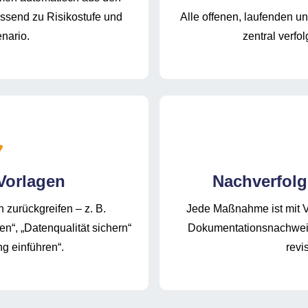
ssend zu Risikostufe und
Alle offenen, laufenden
nario.
zentral verfol
 Vorlagen
Nachverfol
urückgreifen – z. B.
Jede Maßnahme ist mit Ve
n“, „Datenqualität sichern“
Dokumentationsnachweis
ng einführen“.
revi